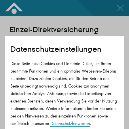
Zum Inhalt springen
Einzel-Direktversicherung
(FID).
Datenschutz­einstellungen
Die betriebliche Altersvorsorge für einzelne
Diese Seite nutzt Cookies und Elemente Dritter, um Ihnen
Mitarbeiter*innen, bei der Ihre
bestimmte Funktionen und ein optimales Webseiten-Erlebnis
Arbeitnehmer*innen neben unseren günstigen
zu bieten. Dazu zählen Cookies, die für den Betrieb der
Konditionen für Medienschaffende von den
Seite unbedingt notwendig sind, Cookies zur anonymen
Steuervorteilen durch die staatliche Förderung
statistischen Analyse/Messung sowie die Einbettung von
externen Diensten, deren Verwendung Sie vor der Nutzung
profitieren. Eine Einzel-Direktversicherung können
zustimmen müssen. Weitere Informationen finden Sie unten
Sie für alle Angestellten abschließen, die einen
bei den Hinweisen zu den einzelnen Funktionen sowie
Beruf der
Positivliste
ausüben. Die Rente ist
ausführlich in unseren
Datenschutzhinweisen
.