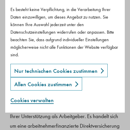
auszahlbar ab dem 62. Lebensjahr und sogar eine
Es besteht keine Verpflichtung, in die Verarbeitung Ihrer
Riesterförderung ist möglich. Das Gute an dieser Art
Daten einzuwilligen, um dieses Angebot zu nutzen. Sie
der Mitarbeiterbindung: Von der Beratung über die
können Ihre Auswahl jederzeit unter den
gesamte Abwicklung werden Sie von uns begleitet.
Datenschutzeinstellungen widerrufen oder anpassen. Bitte
beachten Sie, dass aufgrund individueller Einstellungen
Zudem können vermögenswirksame Leistungen
möglicherweise nicht alle Funktionen der Website verfügbar
eingebunden werden.
sind.
Nur technischen Cookies zustimmen
Mit der Branchenlösung Medien sichern sich Ihre
Allen Cookies zustimmen
Mitarbeiter*innen fürs Alter ab und profitieren
dabei von ihrem Anspruch auf steuer- und
Cookies verwalten
sozialversicherungsfreie Entgeltumwandlung – und
Diese Cookies sind notwendig, um die Basisfunktionen unserer Webseiten zu ermöglichen.
Diese Einwilligung erlaubt es Ihnen externe Inhalte (via IFrame) anzusehen.
Diese Einwilligung erlaubt es Ihnen eingebettete Videos anzusehen.
Diese Seite setzt den Google Tagmanager ein, um Ihre Seitenaufrufe zu anonymen Statistikzwecken bei Google Analytics zu erfassen.
Marketing-Cookies von Drittanbietern oder Publishern werden verwendet, um personalisierte Werbung anzuzeigen. Cookies für Marketing werden verwendet, um Besuchern auf Websites zu folgen.
Ihrer Unterstützung als Arbeitgeber. Es handelt sich
um eine arbeitnehmerfinanzierte Direktversicherung