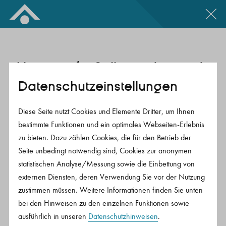
Zum Inhalt springen
Vorsorge für Selbständige und
Ihre Angehörigen.
Datenschutz­einstellungen
Diese Seite nutzt Cookies und Elemente Dritter, um Ihnen
Der Versicherungsschutz besteht lebenslang und
bestimmte Funktionen und ein optimales Webseiten-Erlebnis
die vereinbarte monatliche Pflegerente ist zu jedem
zu bieten. Dazu zählen Cookies, die für den Betrieb der
Zeitpunkt in voller Höhe garantiert. Die Höhe der
Seite unbedingt notwendig sind, Cookies zur anonymen
Pflegerente errechnet sich je nach Grad der
statistischen Analyse/Messung sowie die Einbettung von
externen Diensten, deren Verwendung Sie vor der Nutzung
Pflegebedürftigkeit prozentual von der versicherten
zustimmen müssen. Weitere Informationen finden Sie unten
monatlichen Pflegerente.
bei den Hinweisen zu den einzelnen Funktionen sowie
ausführlich in unseren
Datenschutzhinweisen
.
Im Todesfall erhalten Ihre Hinterbliebenen eine