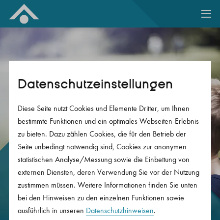
Zum Inhalt springen
Datenschutz­einstellungen
Diese Seite nutzt Cookies und Elemente Dritter, um Ihnen
bestimmte Funktionen und ein optimales Webseiten-Erlebnis
zu bieten. Dazu zählen Cookies, die für den Betrieb der
Seite unbedingt notwendig sind, Cookies zur anonymen
statistischen Analyse/Messung sowie die Einbettung von
Allgemeine FAQs.
externen Diensten, deren Verwendung Sie vor der Nutzung
Wenn es um die persönliche Vorsorge
zustimmen müssen. Weitere Informationen finden Sie unten
bei den Hinweisen zu den einzelnen Funktionen sowie
geht, ergeben sich viele Fragen zu
ausführlich in unseren
Datenschutzhinweisen
.
Versicherungen und Leistungen. Hier finden Sie