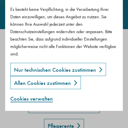
Antworten auf die am häufigsten gestellten Fragen.
Es besteht keine Verpflichtung, in die Verarbeitung Ihrer
Daten einzuwilligen, um dieses Angebot zu nutzen. Sie
können Ihre Auswahl jederzeit unter den
Datenschutzeinstellungen widerrufen oder anpassen. Bitte
beachten Sie, dass aufgrund individueller Einstellungen
möglicherweise nicht alle Funktionen der Website verfügbar
Schnellauswahl
sind.
Private Altersvorsorge
Nur technischen Cookies zustimmen
Allen Cookies zustimmen
Berufsunfähigkeit
Cookies verwalten
Diese Cookies sind notwendig, um die Basisfunktionen unserer Webseiten zu ermöglichen.
Diese Einwilligung erlaubt es Ihnen externe Inhalte (via IFrame) anzusehen.
Diese Einwilligung erlaubt es Ihnen eingebettete Videos anzusehen.
Diese Seite setzt den Google Tagmanager ein, um Ihre Seitenaufrufe zu anonymen Statistikzwecken bei Google Analytics zu erfassen.
Marketing-Cookies von Drittanbietern oder Publishern werden verwendet, um personalisierte Werbung anzuzeigen. Cookies für Marketing werden verwendet, um Besuchern auf Websites zu folgen.
Hinterbliebenenvorsorge
Pflegerente