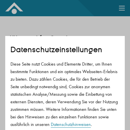
Zum Inhalt springen
Wir sind für Sie da –
Datenschutz­einstellungen
Ihre persönliche Beratung vor
Ort.
Diese Seite nutzt Cookies und Elemente Dritter, um Ihnen
bestimmte Funktionen und ein optimales Webseiten-Erlebnis
zu bieten. Dazu zählen Cookies, die für den Betrieb der
Damit Sie in einer persönlichen Beratung Einblick in
Seite unbedingt notwendig sind, Cookies zur anonymen
unsere Produkte erhalten können, haben wir ein
statistischen Analyse/Messung sowie die Einbettung von
Team von ausgewählten Berater*innen, welche als
externen Diensten, deren Verwendung Sie vor der Nutzung
Beauftragte der Presse-Versorgung agieren.
zustimmen müssen. Weitere Informationen finden Sie unten
bei den Hinweisen zu den einzelnen Funktionen sowie
Spezialisiert auf die Bedürfnisse der
ausführlich in unseren
Datenschutzhinweisen
.
Medienbranche, wissen sie, welche