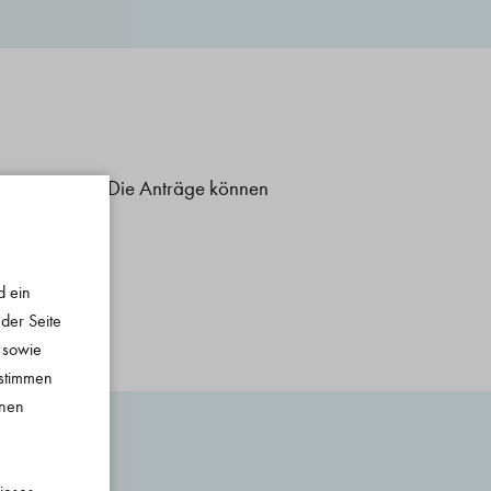
ltersvorsorge. Die Anträge können
d ein
der Seite
 sowie
ustimmen
lnen