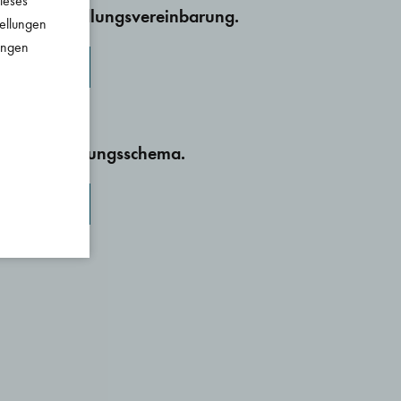
dieses
geltumwandlungsvereinbarung.
tellungen
lungen
ownload
ster Berechnungsschema.
ownload