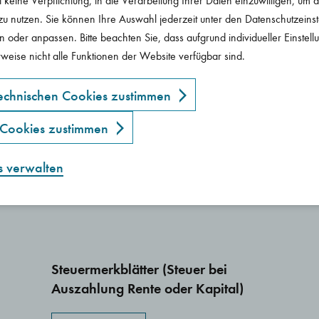
t keine Verpflichtung, in die Verarbeitung Ihrer Daten einzuwilligen, um 
g.
Bezugsrechtsverfügung.
Ent
u nutzen. Sie können Ihre Auswahl jederzeit unter den Datenschutzeins
n oder anpassen. Bitte beachten Sie, dass aufgrund individueller Einstel
Download
D
weise nicht alle Funktionen der Website verfügbar sind.
echnischen Cookies zustimmen
SEPA-Mandat.
Rie
 Cookies zustimmen
Download
D
s verwalten
 Webseiten zu ermöglichen.
Google Tagmanager ein, um Ihre Seitenaufrufe zu anonymen Statistikzwecken bei Google Analytics zu erfassen.
ern werden verwendet, um personalisierte Werbung anzuzeigen. Cookies für Marketing werden verwendet, um Besuchern auf Websites zu folgen.
Steuermerkblätter (Steuer bei
Auszahlung Rente oder Kapital)