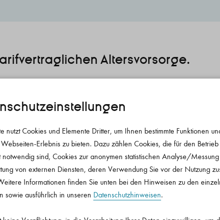
arifvertraglichen Altersvorsorge.
mularen und weiteren Informationen der tarifvertraglichen A
icht werden.
nschutz­einstellungen
te nutzt Cookies und Elemente Dritter, um Ihnen bestimmte Funktionen un
 Webseiten-Erlebnis zu bieten. Dazu zählen Cookies, die für den Betrieb 
 notwendig sind, Cookies zur anonymen statistischen Analyse/Messung
ttung von externen Diensten, deren Verwendung Sie vor der Nutzung z
eitere Informationen finden Sie unten bei den Hinweisen zu den einze
n sowie ausführlich in unseren
Datenschutzhinweisen
.
load.