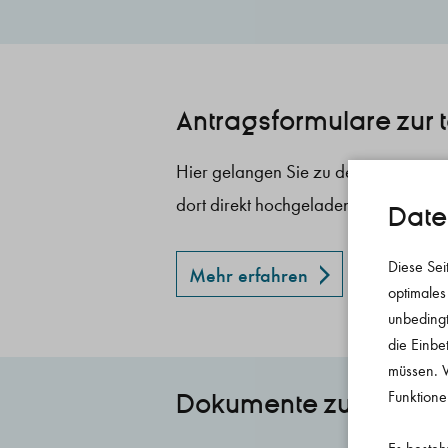
Antragsformulare zur t
Hier gelangen Sie zu den Antragsfor
dort direkt hochgeladen und eingere
Date
Diese Sei
Mehr erfahren
optimales
unbedingt
die Einbe
müssen. W
Funktione
Dokumente zum Down