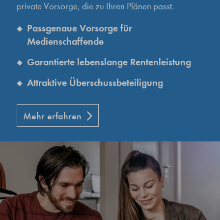
private Vorsorge, die zu Ihren Plänen passt.
Passgenaue Vorsorge für
Medienschaffende
Garantierte lebenslange Rentenleistung
Attraktive Überschussbeteiligung
Mehr erfahren