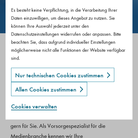
Arbeiten passen.
Es besteht keine Verpflichtung, in die Verarbeitung Ihrer
Daten einzuwilligen, um dieses Angebot zu nutzen. Sie
können Ihre Auswahl jederzeit unter den
Datenschutzeinstellungen widerrufen oder anpassen. Bitte
beachten Sie, dass aufgrund individueller Einstellungen
möglicherweise nicht alle Funktionen der Website verfügbar
So geht Vorsorge für Freie
sind.
Mitarbeiter und Freelancer.
Nur technischen Cookies zustimmen
Als freie*r Mitarbeiter*in oder Freelancer sind Sie
Allen Cookies zustimmen
unabhängig – aber müssen sich auch selbstständig
um Ihre Vorsorge kümmern. Umso besser, dass Sie
Cookies verwalten
Diese Cookies sind notwendig, um die Basisfunktionen unserer Webseiten zu ermöglichen.
Diese Einwilligung erlaubt es Ihnen externe Inhalte (via IFrame) anzusehen.
Diese Einwilligung erlaubt es Ihnen eingebettete Videos anzusehen.
Diese Seite setzt den Google Tagmanager ein, um Ihre Seitenaufrufe zu anonymen Statistikzwecken bei Google Analytics zu erfassen.
Marketing-Cookies von Drittanbietern oder Publishern werden verwendet, um personalisierte Werbung anzuzeigen. Cookies für Marketing werden verwendet, um Besuchern auf Websites zu folgen.
uns an Ihrer Seite haben. Wir übernehmen das sehr
gern für Sie. Als Vorsorgespezialist für die
Medienbranche kennen wir Ihre