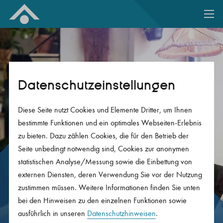
Zum Inhalt springen
Datenschutz­einstellungen
Diese Seite nutzt Cookies und Elemente Dritter, um Ihnen
bestimmte Funktionen und ein optimales Webseiten-Erlebnis
zu bieten. Dazu zählen Cookies, die für den Betrieb der
Seite unbedingt notwendig sind, Cookies zur anonymen
statistischen Analyse/Messung sowie die Einbettung von
Freie Mitarbeiter und
externen Diensten, deren Verwendung Sie vor der Nutzung
Freelancer bleiben auch
zustimmen müssen. Weitere Informationen finden Sie unten
bei der Vorsorge flexibel.
bei den Hinweisen zu den einzelnen Funktionen sowie
ausführlich in unseren
Datenschutzhinweisen
.
Mit Vorsorge-Lösungen, die zu Ihrem Leben und