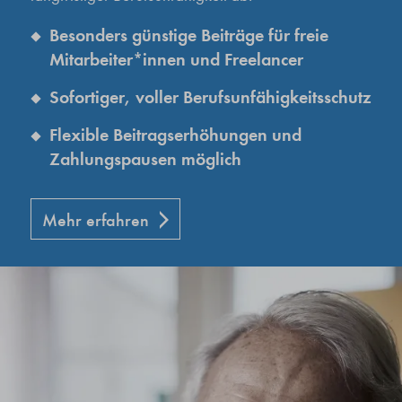
Besonders günstige Beiträge für freie
Mitarbeiter*innen und Freelancer
Sofortiger, voller Berufsunfähigkeitsschutz
Flexible Beitragserhöhungen und
Zahlungspausen möglich
Mehr erfahren