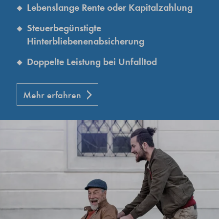
Lebenslange Rente oder Kapitalzahlung
Steuerbegünstigte
Hinterbliebenenabsicherung
Doppelte Leistung bei Unfalltod
Mehr erfahren